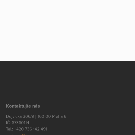
Kontaktujte nás
Dejvická 306/9 | 160 00 Praha 6
IČ: 67360114
Tel.: +420 736 142 491