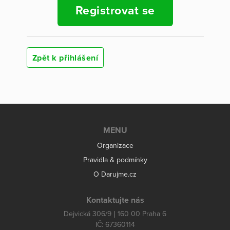
Registrovat se
Zpět k přihlášení
MENU
Organizace
Pravidla & podmínky
O Darujme.cz
Kontaktujte nás
Dejvická 306/9 | 160 00 Praha 6
IČ: 67360114