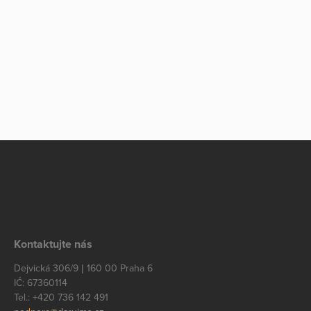
Kontaktujte nás
Dejvická 306/9 | 160 00 Praha 6
IČ: 67360114
Tel.: +420 736 142 491