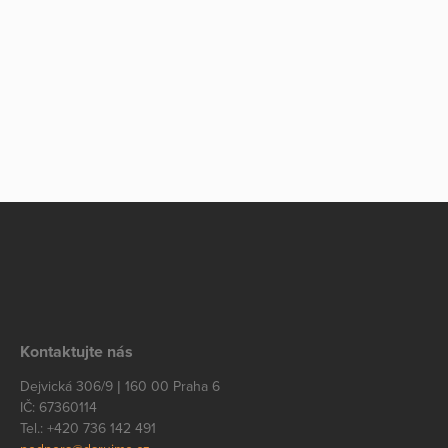
Kontaktujte nás
Dejvická 306/9 | 160 00 Praha 6
IČ: 67360114
Tel.: +420 736 142 491