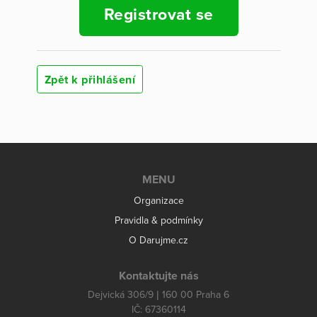
Registrovat se
Zpět k přihlášení
MENU
Organizace
Pravidla & podmínky
O Darujme.cz
Kontaktujte nás
Dejvická 306/9 | 160 00 Praha 6
IČ: 67360114