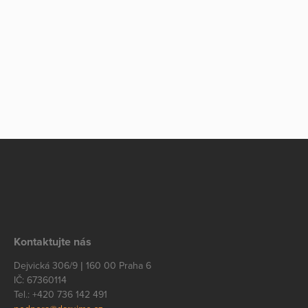
Kontaktujte nás
Dejvická 306/9 | 160 00 Praha 6
IČ: 67360114
Tel.: +420 736 142 491