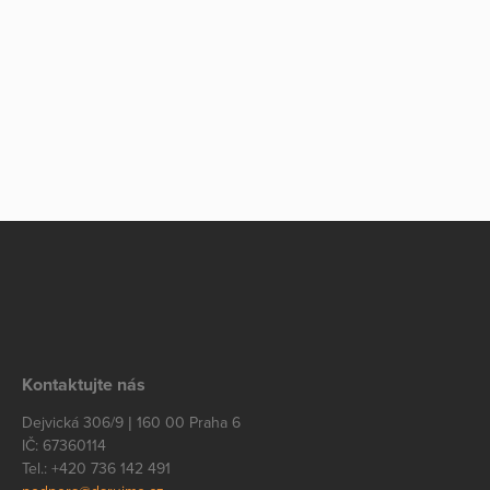
Kontaktujte nás
Dejvická 306/9 | 160 00 Praha 6
IČ: 67360114
Tel.: +420 736 142 491