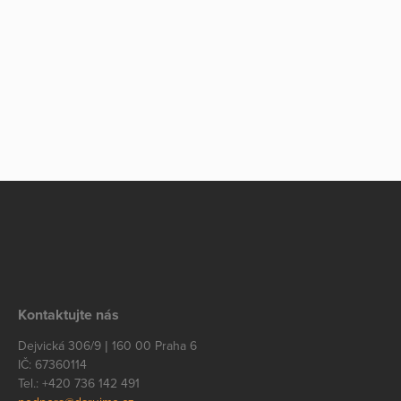
Kontaktujte nás
Dejvická 306/9 | 160 00 Praha 6
IČ: 67360114
Tel.: +420 736 142 491