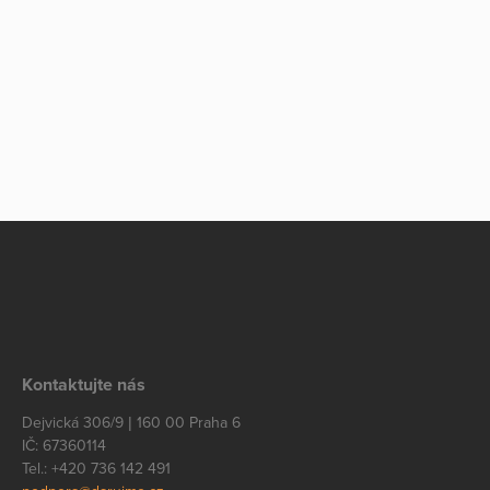
Kontaktujte nás
Dejvická 306/9 | 160 00 Praha 6
IČ: 67360114
Tel.: +420 736 142 491