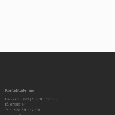
Kontaktujte nás
Dejvická 306/9 | 160 00 Praha 6
IČ: 67360114
Tel.: +420 736 142 491