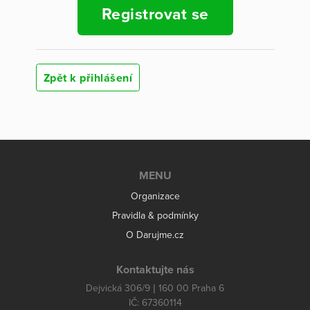
Registrovat se
Zpět k přihlášení
MENU
Organizace
Pravidla & podmínky
O Darujme.cz
Kontaktujte nás
Dejvická 306/9 | 160 00 Praha 6
IČ: 67360114