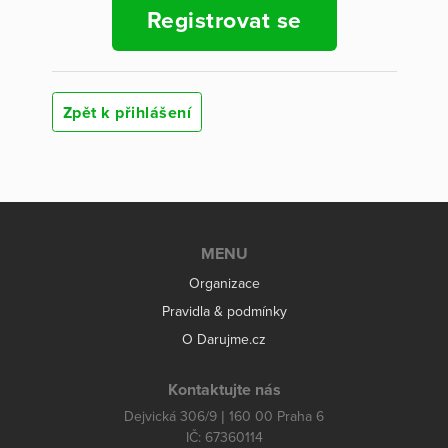
Registrovat se
Zpět k přihlášení
MENU
Organizace
Pravidla & podmínky
O Darujme.cz
Kontaktujte nás
Dejvická 306/9 | 160 00 Praha 6
IČ: 67360114