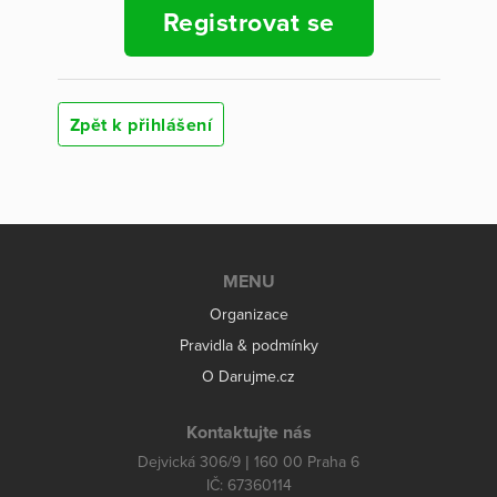
Registrovat se
Zpět k přihlášení
MENU
Organizace
Pravidla & podmínky
O Darujme.cz
Kontaktujte nás
Dejvická 306/9 | 160 00 Praha 6
IČ: 67360114