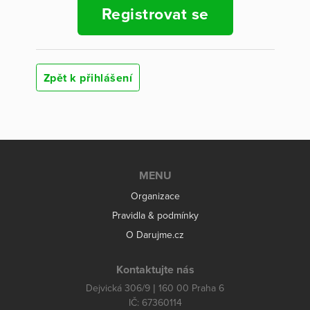
Registrovat se
Zpět k přihlášení
MENU
Organizace
Pravidla & podmínky
O Darujme.cz
Kontaktujte nás
Dejvická 306/9 | 160 00 Praha 6
IČ: 67360114