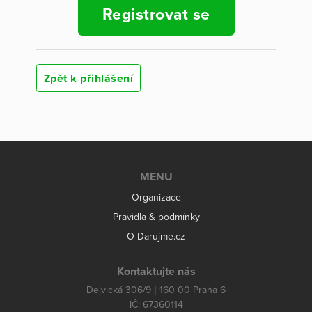
Registrovat se
Zpět k přihlášení
MENU
Organizace
Pravidla & podmínky
O Darujme.cz
Kontaktujte nás
Dejvická 306/9 | 160 00 Praha 6
IČ: 67360114