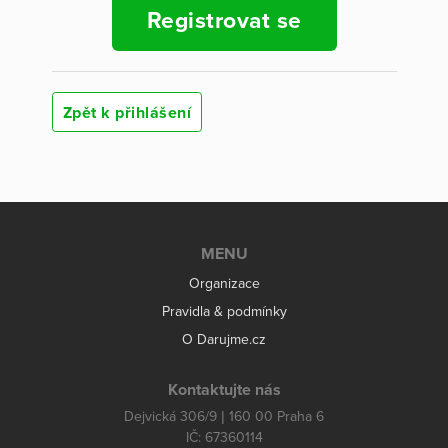
Registrovat se
Zpět k přihlášení
MENU
Organizace
Pravidla & podmínky
O Darujme.cz
Kontaktujte nás
Dejvická 306/9 | 160 00 Praha 6
IČ: 67360114