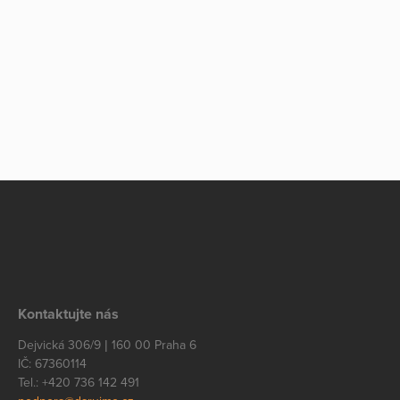
Kontaktujte nás
Dejvická 306/9 | 160 00 Praha 6
IČ: 67360114
Tel.: +420 736 142 491