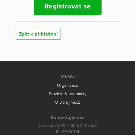
Registrovat se
Zpět k přihlášení
MENU
Organizace
Pravidla & podmínky
O Darujme.cz
Kontaktujte nás
Dejvická 306/9 | 160 00 Praha 6
IČ: 67360114