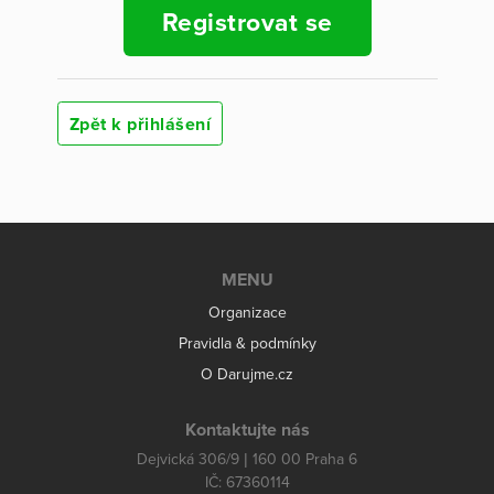
Registrovat se
Zpět k přihlášení
MENU
Organizace
Pravidla & podmínky
O Darujme.cz
Kontaktujte nás
Dejvická 306/9 | 160 00 Praha 6
IČ: 67360114