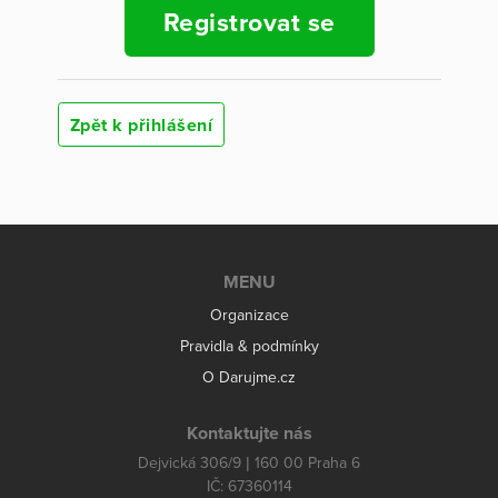
Registrovat se
Zpět k přihlášení
MENU
Organizace
Pravidla & podmínky
O Darujme.cz
Kontaktujte nás
Dejvická 306/9 | 160 00 Praha 6
IČ: 67360114