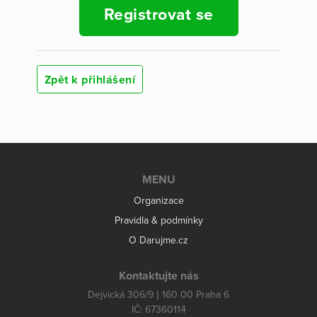
Registrovat se
Zpět k přihlášení
MENU
Organizace
Pravidla & podmínky
O Darujme.cz
Kontaktujte nás
Dejvická 306/9 | 160 00 Praha 6
IČ: 67360114