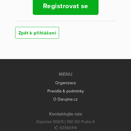
Registrovat se
Zpět k přihlášení
MENU
Organizace
Pravidla & podmínky
O Darujme.cz
Kontaktujte nás
Dejvická 306/9 | 160 00 Praha 6
IČ: 67360114