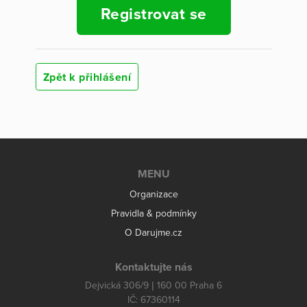
Registrovat se
Zpět k přihlášení
MENU
Organizace
Pravidla & podmínky
O Darujme.cz
Kontaktujte nás
Dejvická 306/9 | 160 00 Praha 6
IČ: 67360114