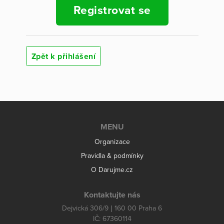
Registrovat se
Zpět k přihlášení
MENU
Organizace
Pravidla & podmínky
O Darujme.cz
Kontaktujte nás
Dejvická 306/9 | 160 00 Praha 6
IČ: 67360114