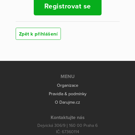
Registrovat se
Zpět k přihlášení
MENU
Organizace
Pravidla & podmínky
O Darujme.cz
Kontaktujte nás
Dejvická 306/9 | 160 00 Praha 6
IČ: 67360114