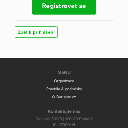
Registrovat se
Zpět k přihlášení
MENU
Organizace
Pravidla & podmínky
O Darujme.cz
Kontaktujte nás
Dejvická 306/9 | 160 00 Praha 6
IČ: 67360114