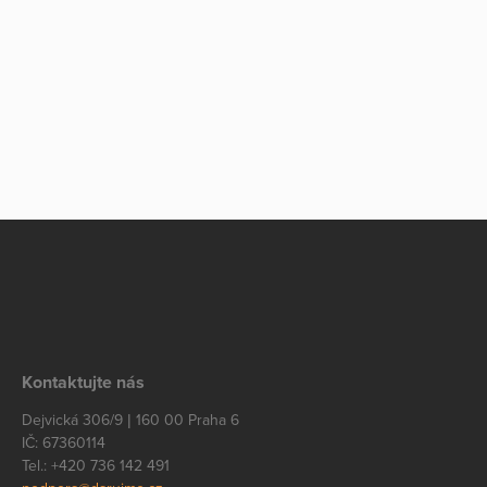
Kontaktujte nás
Dejvická 306/9 | 160 00 Praha 6
IČ: 67360114
Tel.: +420 736 142 491