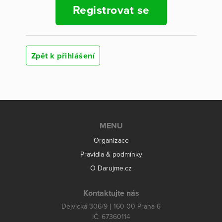
Registrovat se
Zpět k přihlášení
MENU
Organizace
Pravidla & podmínky
O Darujme.cz
Kontaktujte nás
Dejvická 306/9 | 160 00 Praha 6
IČ: 67360114