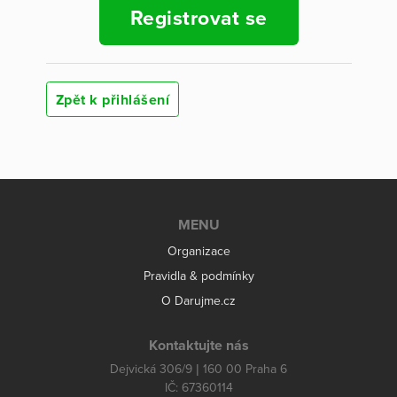
Registrovat se
Zpět k přihlášení
MENU
Organizace
Pravidla & podmínky
O Darujme.cz
Kontaktujte nás
Dejvická 306/9 | 160 00 Praha 6
IČ: 67360114