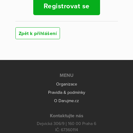
Registrovat se
Zpět k přihlášení
MENU
Organizace
Pravidla & podmínky
O Darujme.cz
Kontaktujte nás
Dejvická 306/9 | 160 00 Praha 6
IČ: 67360114