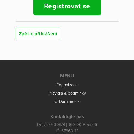
Registrovat se
Zpět k přihlášení
MENU
Organizace
Pravidla & podmínky
O Darujme.cz
Kontaktujte nás
Dejvická 306/9 | 160 00 Praha 6
IČ: 67360114