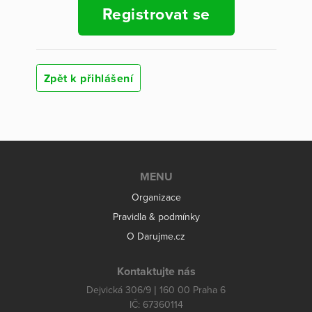
Registrovat se
Zpět k přihlášení
MENU
Organizace
Pravidla & podmínky
O Darujme.cz
Kontaktujte nás
Dejvická 306/9 | 160 00 Praha 6
IČ: 67360114