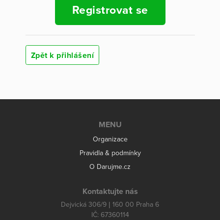
Registrovat se
Zpět k přihlášení
MENU
Organizace
Pravidla & podmínky
O Darujme.cz
Kontaktujte nás
Dejvická 306/9 | 160 00 Praha 6
IČ: 67360114