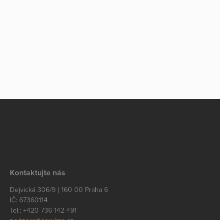
Kontaktujte nás
Dejvická 306/9 | 160 00 Praha 6
IČ: 67360114
Tel.: +420 736 142 491