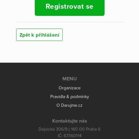
Registrovat se
Zpět k přihlášení
MENU
Organizace
Pravidla & podmínky
O Darujme.cz
Kontaktujte nás
Dejvická 306/9 | 160 00 Praha 6
IČ: 67360114