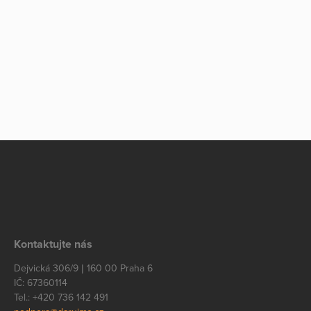
Kontaktujte nás
Dejvická 306/9 | 160 00 Praha 6
IČ: 67360114
Tel.: +420 736 142 491