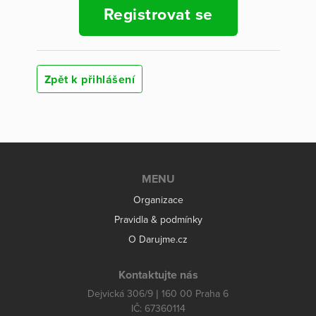
Registrovat se
Zpět k přihlášení
MENU
Organizace
Pravidla & podmínky
O Darujme.cz
Kontaktujte nás
Dejvická 306/9 | 160 00 Praha 6
IČ: 67360114