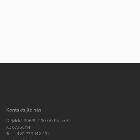
Kontaktujte nás
Dejvická 306/9 | 160 00 Praha 6
IČ: 67360114
Tel.: +420 736 142 491