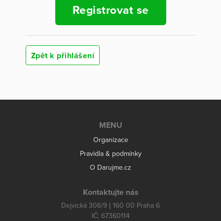
Registrovat se
Zpět k přihlášení
MENU
Organizace
Pravidla & podmínky
O Darujme.cz
Kontaktujte nás
Dejvická 306/9 | 160 00 Praha 6
IČ: 67360114