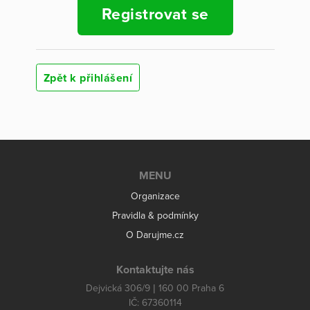
Registrovat se
Zpět k přihlášení
MENU
Organizace
Pravidla & podmínky
O Darujme.cz
Kontaktujte nás
Dejvická 306/9 | 160 00 Praha 6
IČ: 67360114