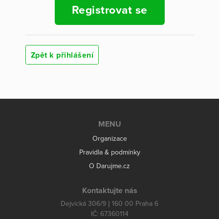
Registrovat se
Zpět k přihlášení
MENU
Organizace
Pravidla & podmínky
O Darujme.cz
Kontaktujte nás
Dejvická 306/9 | 160 00 Praha 6
IČ: 67360114