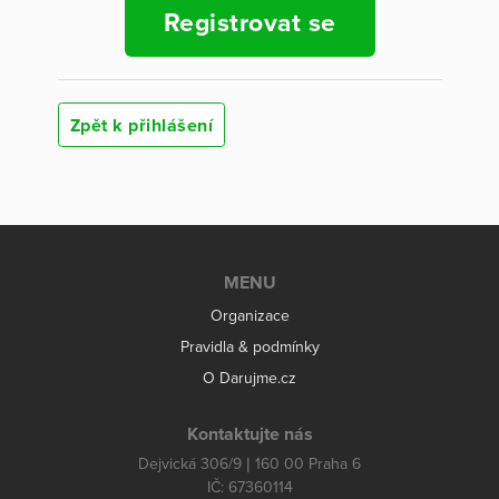
Registrovat se
Zpět k přihlášení
MENU
Organizace
Pravidla & podmínky
O Darujme.cz
Kontaktujte nás
Dejvická 306/9 | 160 00 Praha 6
IČ: 67360114