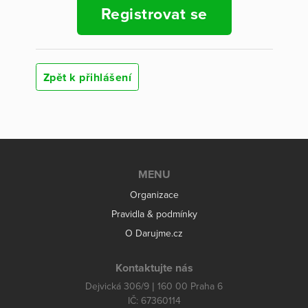
Registrovat se
Zpět k přihlášení
MENU
Organizace
Pravidla & podmínky
O Darujme.cz
Kontaktujte nás
Dejvická 306/9 | 160 00 Praha 6
IČ: 67360114