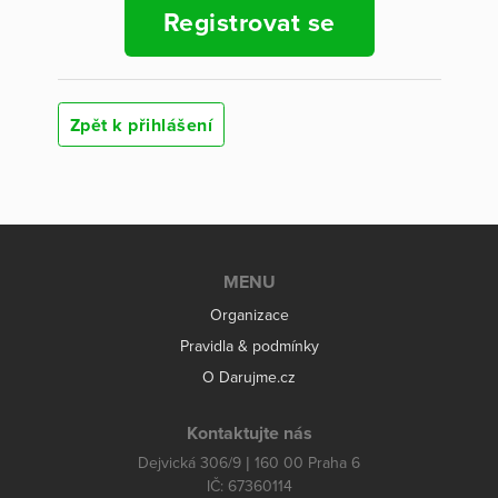
Registrovat se
Zpět k přihlášení
MENU
Organizace
Pravidla & podmínky
O Darujme.cz
Kontaktujte nás
Dejvická 306/9 | 160 00 Praha 6
IČ: 67360114