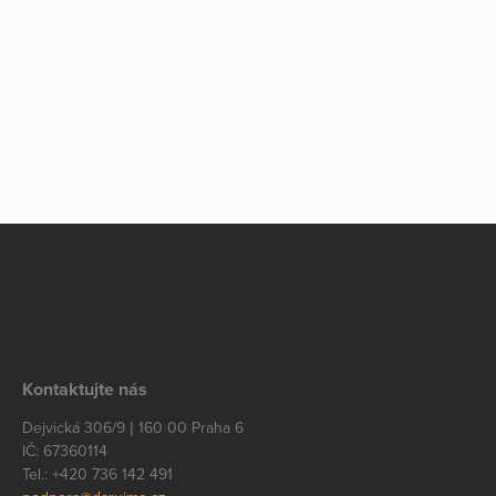
Kontaktujte nás
Dejvická 306/9 | 160 00 Praha 6
IČ: 67360114
Tel.: +420 736 142 491