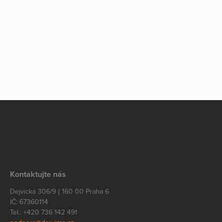
Kontaktujte nás
Dejvická 306/9 | 160 00 Praha 6
IČ: 67360114
Tel.: +420 736 142 491