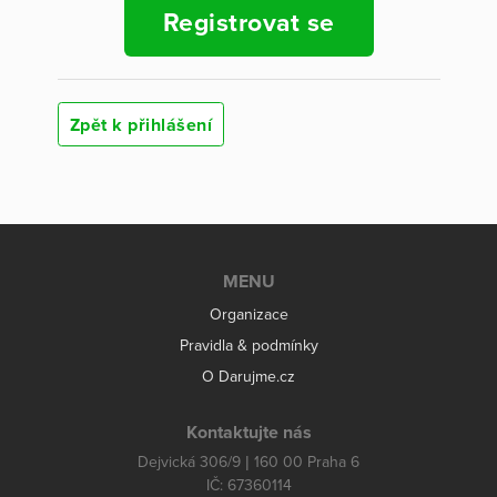
Registrovat se
Zpět k přihlášení
MENU
Organizace
Pravidla & podmínky
O Darujme.cz
Kontaktujte nás
Dejvická 306/9 | 160 00 Praha 6
IČ: 67360114