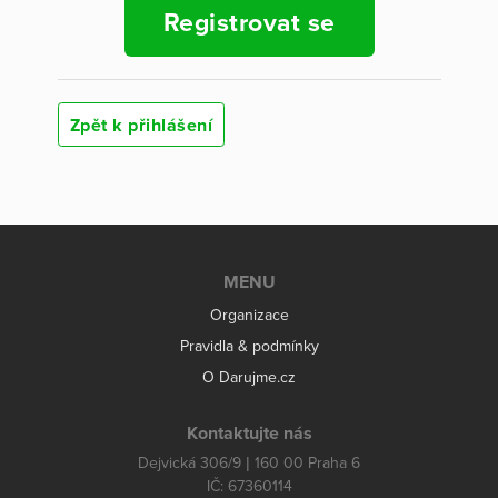
Registrovat se
Zpět k přihlášení
MENU
Organizace
Pravidla & podmínky
O Darujme.cz
Kontaktujte nás
Dejvická 306/9 | 160 00 Praha 6
IČ: 67360114