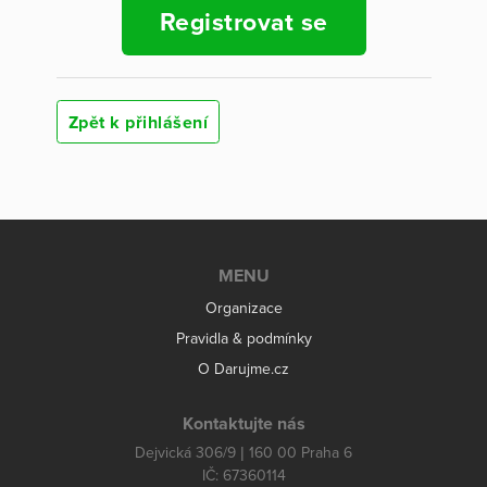
Registrovat se
Zpět k přihlášení
MENU
Organizace
Pravidla & podmínky
O Darujme.cz
Kontaktujte nás
Dejvická 306/9 | 160 00 Praha 6
IČ: 67360114