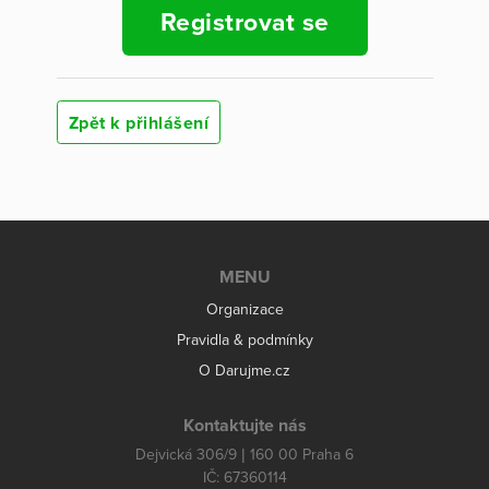
Registrovat se
Zpět k přihlášení
MENU
Organizace
Pravidla & podmínky
O Darujme.cz
Kontaktujte nás
Dejvická 306/9 | 160 00 Praha 6
IČ: 67360114